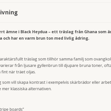
ivning
rrt ämne i Black Heydua – ett träslag från Ghana som ä
 och har en varm brun ton med livlig ådring.
karaktärsfullt träslag som tillhör samma familj som ovangko
varierar från ljusare gyllenbrun till djupare bruna toner, oft
int när träet oljas.
ig som vill skapa kontrast i exempelvis skärbrädor eller arbe
e mer klassiska alternativen.
tripe boards”