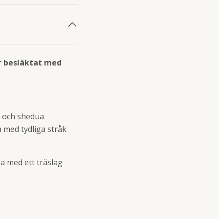
r besläktat med
l och shedua
a med tydliga stråk
ta med ett träslag