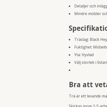
Detaljer och inläg
Mindre möbler och
Specifikati
Träslag: Black He
Fuktighet: Möbelt
Yta: Hyvlad
Välj storlek i listan
Bra att vet
Trä är ett levande ma
Skickas inom 1-5 arb