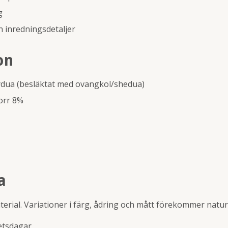
g
 inredningsdetaljer
on
ydua (besläktat med ovangkol/shedua)
orr 8%
a
terial. Variationer i färg, ådring och mått förekommer naturl
etsdagar